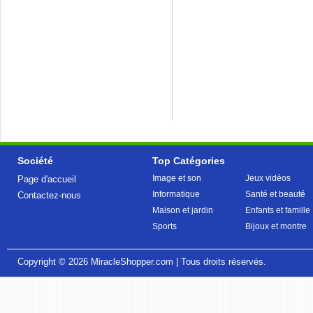
Société
Top Catégories
Image et son
Jeux vidéos
Page d'accueil
Informatique
Santé et beauté
Contactez-nous
Maison et jardin
Enfants et famille
Sports
Bijoux et montre
Copyright © 2026
MiracleShopper.com
| Tous droits réservés.