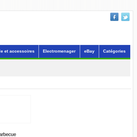
e et accessoires
Electromenager
eBay
Catégories
arbecue