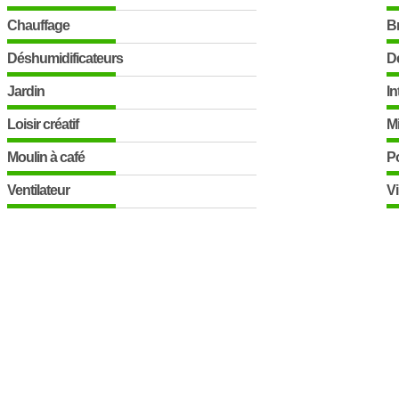
Chauffage
B
Déshumidificateurs
D
Jardin
In
Loisir créatif
Mi
Moulin à café
Po
Ventilateur
V