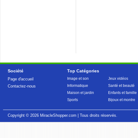
Société
Top Catégories
Image et son
Jeux vidéos
Page d'accueil
Informatique
Santé et beauté
Contactez-nous
Maison et jardin
Enfants et famille
Sports
Bijoux et montre
Copyright © 2026
MiracleShopper.com
| Tous droits réservés.