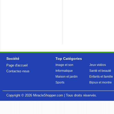
Société
Top Catégories
Image et son
Jeux vidéos
Page d'accueil
Informatique
Santé et beauté
Contactez-nous
Maison et jardin
Enfants et famille
Sports
Bijoux et montre
Copyright © 2026
MiracleShopper.com
| Tous droits réservés.