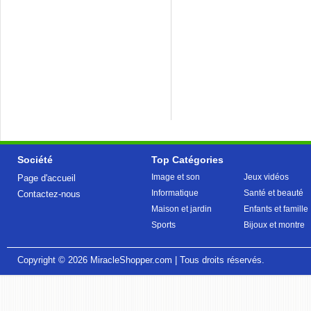
Société
Top Catégories
Image et son
Jeux vidéos
Page d'accueil
Informatique
Santé et beauté
Contactez-nous
Maison et jardin
Enfants et famille
Sports
Bijoux et montre
Copyright © 2026
MiracleShopper.com
| Tous droits réservés.