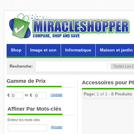
Shop
Image et son
Informatique
Maison et jardin
Recherche:
Gamme de Prix
Accessoires pour P
Page:
1 of 1 -
0 Produits
€
€
Update
to
Affiner Par Mots-clés
Entrez les mots clés:
Ajouter