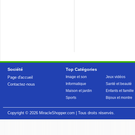
Société
Top Catégories
Image et son
Jeux vidéos
Page d'accueil
Informatique
Santé et beauté
Contactez-nous
Maison et jardin
Enfants et famille
Sports
Bijoux et montre
Copyright © 2026
MiracleShopper.com
| Tous droits réservés.