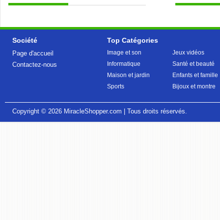
Société
Top Catégories
Image et son
Jeux vidéos
Page d'accueil
Informatique
Santé et beauté
Contactez-nous
Maison et jardin
Enfants et famille
Sports
Bijoux et montre
Copyright © 2026
MiracleShopper.com
| Tous droits réservés.