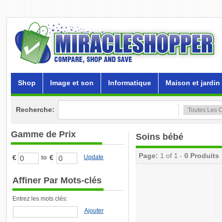
Shop
Image et son
Informatique
Maison et jardin
Recherche:
Gamme de Prix
Soins bébé
Page:
1 of 1 -
0 Produits
€
€
Update
to
Affiner Par Mots-clés
Entrez les mots clés:
Ajouter