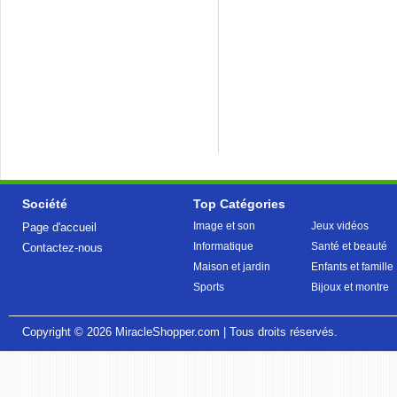
Société
Top Catégories
Image et son
Jeux vidéos
Page d'accueil
Informatique
Santé et beauté
Contactez-nous
Maison et jardin
Enfants et famille
Sports
Bijoux et montre
Copyright © 2026
MiracleShopper.com
| Tous droits réservés.