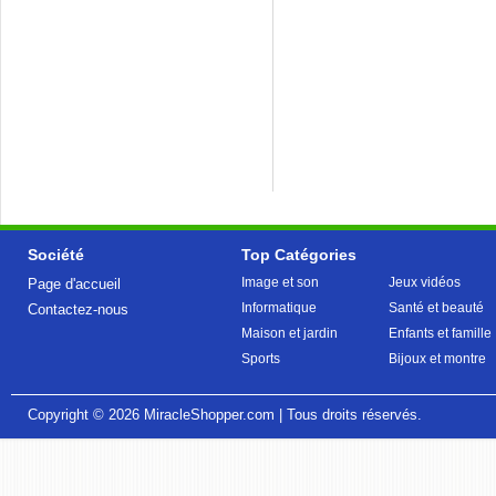
Société
Top Catégories
Image et son
Jeux vidéos
Page d'accueil
Informatique
Santé et beauté
Contactez-nous
Maison et jardin
Enfants et famille
Sports
Bijoux et montre
Copyright © 2026
MiracleShopper.com
| Tous droits réservés.