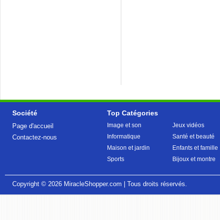
Société
Top Catégories
Image et son
Jeux vidéos
Page d'accueil
Informatique
Santé et beauté
Contactez-nous
Maison et jardin
Enfants et famille
Sports
Bijoux et montre
Copyright © 2026
MiracleShopper.com
| Tous droits réservés.