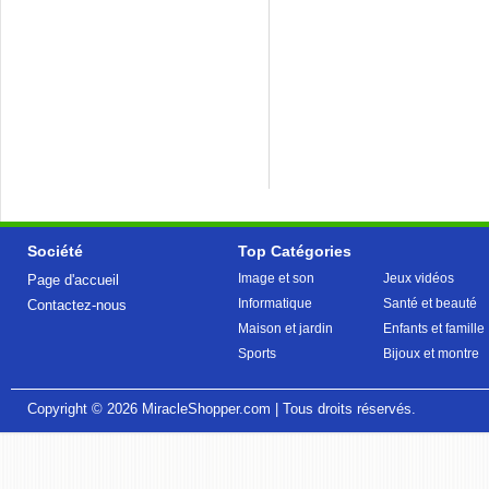
Société
Top Catégories
Image et son
Jeux vidéos
Page d'accueil
Informatique
Santé et beauté
Contactez-nous
Maison et jardin
Enfants et famille
Sports
Bijoux et montre
Copyright © 2026
MiracleShopper.com
| Tous droits réservés.