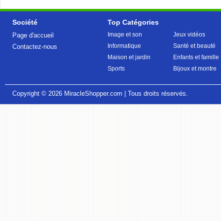
Société
Top Catégories
Image et son
Jeux vidéos
Page d'accueil
Informatique
Santé et beauté
Contactez-nous
Maison et jardin
Enfants et famille
Sports
Bijoux et montre
Copyright © 2026
MiracleShopper.com
| Tous droits réservés.