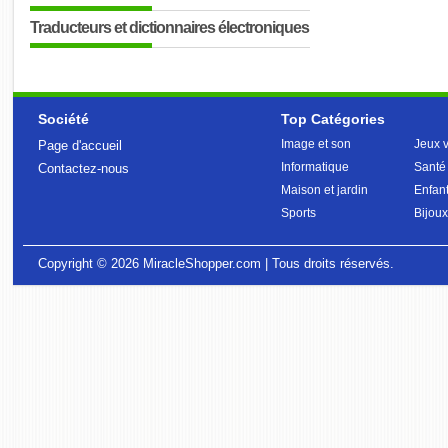
Traducteurs et dictionnaires électroniques
Société
Top Catégories
Image et son
Jeux 
Page d'accueil
Informatique
Santé
Contactez-nous
Maison et jardin
Enfant
Sports
Bijoux
Copyright © 2026
MiracleShopper.com
| Tous droits réservés.