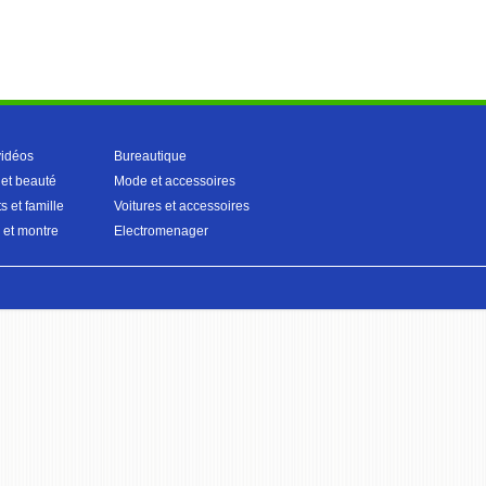
vidéos
Bureautique
 et beauté
Mode et accessoires
s et famille
Voitures et accessoires
 et montre
Electromenager