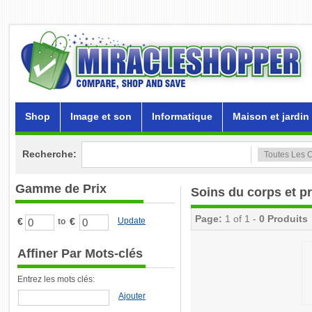
Shop
Image et son
Informatique
Maison et jardin
Recherche:
Gamme de Prix
Soins du corps et p
Page:
1 of 1 -
0 Produits
€
€
Update
to
Affiner Par Mots-clés
Entrez les mots clés:
Ajouter