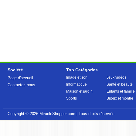
Société
Top Catégories
Image et son
Jeux vidéos
Page d'accueil
Informatique
Santé et beauté
Contactez-nous
Maison et jardin
Enfants et famille
Sports
Bijoux et montre
Copyright © 2026
MiracleShopper.com
| Tous droits réservés.