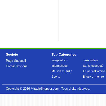
Société
Top Catégories
Image et son
Jeux vidéos
Page d'accueil
Informatique
Santé et beauté
Contactez-nous
Maison et jardin
Enfants et famille
Sports
Bijoux et montre
Copyright © 2026
MiracleShopper.com
| Tous droits réservés.