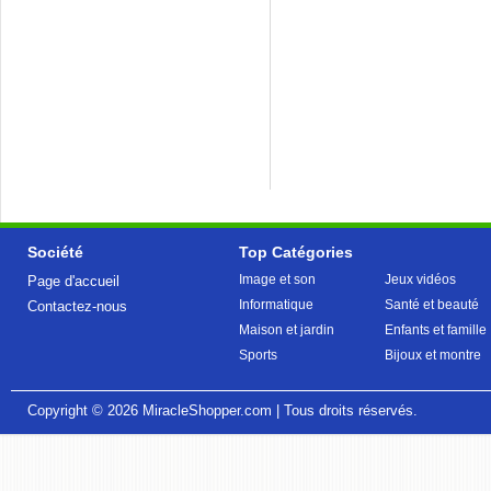
Société
Top Catégories
Image et son
Jeux vidéos
Page d'accueil
Informatique
Santé et beauté
Contactez-nous
Maison et jardin
Enfants et famille
Sports
Bijoux et montre
Copyright © 2026
MiracleShopper.com
| Tous droits réservés.