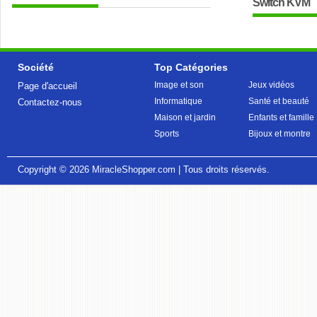
Switch KVM
Société
Top Catégories
Image et son
Jeux vidéos
Page d'accueil
Informatique
Santé et beauté
Contactez-nous
Maison et jardin
Enfants et famille
Sports
Bijoux et montre
Copyright © 2026
MiracleShopper.com
| Tous droits réservés.