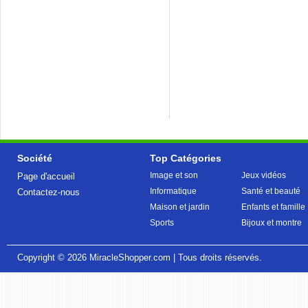
Société
Top Catégories
Image et son
Jeux vidéos
Page d'accueil
Informatique
Santé et beauté
Contactez-nous
Maison et jardin
Enfants et famille
Sports
Bijoux et montre
Copyright © 2026
MiracleShopper.com
| Tous droits réservés.