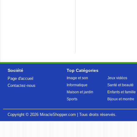
Société
Top Catégories
Image et son
Jeux vidéos
Page d'accueil
Informatique
Santé et beauté
Contactez-nous
Maison et jardin
Enfants et famille
Sports
Bijoux et montre
Copyright © 2026
MiracleShopper.com
| Tous droits réservés.