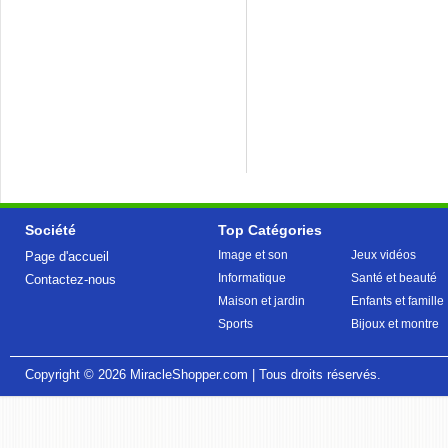
Société
Top Catégories
Image et son
Jeux vidéos
Page d'accueil
Informatique
Santé et beauté
Contactez-nous
Maison et jardin
Enfants et famille
Sports
Bijoux et montre
Copyright © 2026
MiracleShopper.com
| Tous droits réservés.