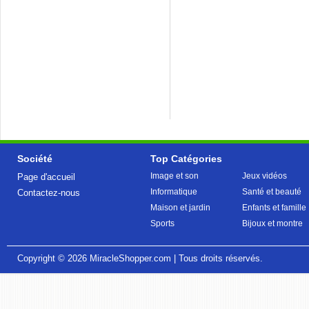
Société
Top Catégories
Image et son
Jeux vidéos
Page d'accueil
Informatique
Santé et beauté
Contactez-nous
Maison et jardin
Enfants et famille
Sports
Bijoux et montre
Copyright © 2026
MiracleShopper.com
| Tous droits réservés.