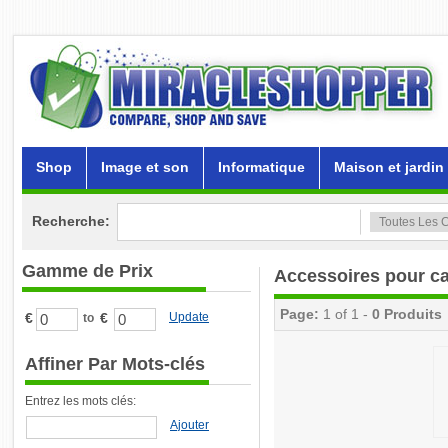
Shop
Image et son
Informatique
Maison et jardin
Recherche:
Gamme de Prix
Accessoires pour c
Page:
1 of 1 -
0 Produits
€
€
Update
to
Affiner Par Mots-clés
Entrez les mots clés:
Ajouter