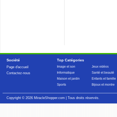
Société
Top Catégories
Image et son
Jeux vidéos
Page d'accueil
Informatique
Santé et beauté
Contactez-nous
Maison et jardin
Enfants et famille
Sports
Bijoux et montre
Copyright © 2026
MiracleShopper.com
| Tous droits réservés.