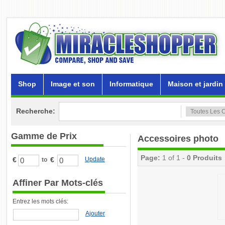
Shop
Image et son
Informatique
Maison et jardin
Recherche:
Gamme de Prix
Accessoires photo
Page:
1 of 1 -
0 Produits
€
€
Update
to
Affiner Par Mots-clés
Entrez les mots clés:
Ajouter